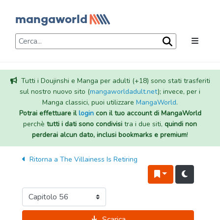
Tutti i Doujinshi e Manga per adulti (+18) sono stati trasferiti
sul nostro nuovo sito (
mangaworldadult.net
); invece, per i
Manga classici, puoi utilizzare
MangaWorld
.
Potrai effettuare il
login
con il tuo account di MangaWorld
perchè
tutti i dati sono condivisi
tra i due siti,
quindi non
perderai alcun dato, inclusi bookmarks e premium
!
Ritorna a
The Villainess Is Retiring
Scarica