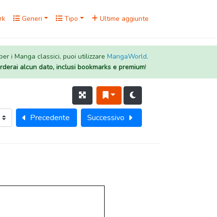
rk
Generi
Tipo
Ultime aggiunte
 per i Manga classici, puoi utilizzare
MangaWorld
.
rderai alcun dato, inclusi bookmarks e premium
!
Precedente
Successivo