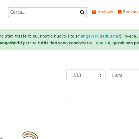
Archivio
Bookma
 stati trasferiti sul nostro nuovo sito (
mangaworldadult.net
); invece,
 MangaWorld
perchè
tutti i dati sono condivisi
tra i due siti,
quindi non pe