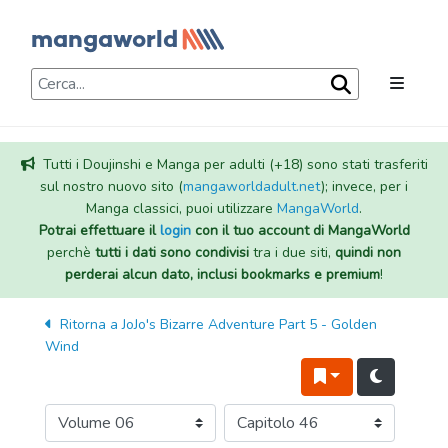
Tutti i Doujinshi e Manga per adulti (+18) sono stati trasferiti
sul nostro nuovo sito (
mangaworldadult.net
); invece, per i
Manga classici, puoi utilizzare
MangaWorld
.
Potrai effettuare il
login
con il tuo account di MangaWorld
perchè
tutti i dati sono condivisi
tra i due siti,
quindi non
perderai alcun dato, inclusi bookmarks e premium
!
Ritorna a
JoJo's Bizarre Adventure Part 5 - Golden
Wind