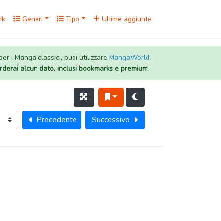
rk
Generi
Tipo
Ultime aggiunte
 per i Manga classici, puoi utilizzare
MangaWorld
.
rderai alcun dato, inclusi bookmarks e premium
!
Precedente
Successivo