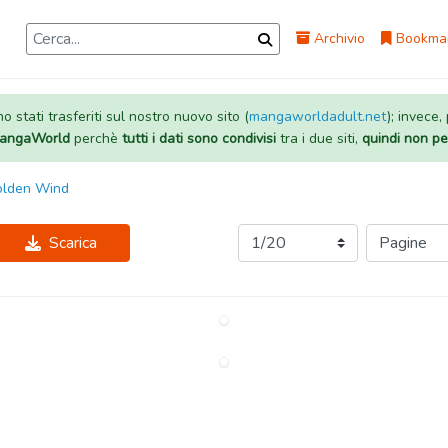
Archivio
Bookma
 stati trasferiti sul nostro nuovo sito (
mangaworldadult.net
); invece,
 MangaWorld
perchè
tutti i dati sono condivisi
tra i due siti,
quindi non pe
Golden Wind
Scarica