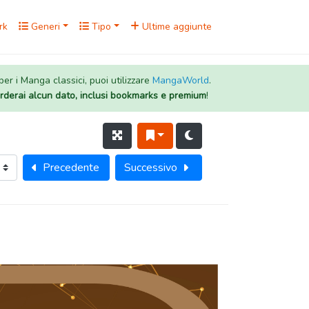
rk
Generi
Tipo
Ultime aggiunte
 per i Manga classici, puoi utilizzare
MangaWorld
.
rderai alcun dato, inclusi bookmarks e premium
!
Precedente
Successivo