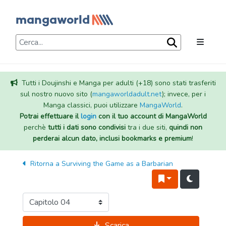
Tutti i Doujinshi e Manga per adulti (+18) sono stati trasferiti
sul nostro nuovo sito (
mangaworldadult.net
); invece, per i
Manga classici, puoi utilizzare
MangaWorld
.
Potrai effettuare il
login
con il tuo account di MangaWorld
perchè
tutti i dati sono condivisi
tra i due siti,
quindi non
perderai alcun dato, inclusi bookmarks e premium
!
Ritorna a
Surviving the Game as a Barbarian
Scarica