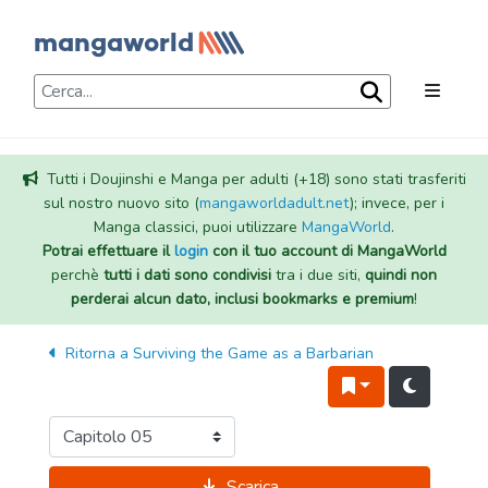
Tutti i Doujinshi e Manga per adulti (+18) sono stati trasferiti
sul nostro nuovo sito (
mangaworldadult.net
); invece, per i
Manga classici, puoi utilizzare
MangaWorld
.
Potrai effettuare il
login
con il tuo account di MangaWorld
perchè
tutti i dati sono condivisi
tra i due siti,
quindi non
perderai alcun dato, inclusi bookmarks e premium
!
Ritorna a
Surviving the Game as a Barbarian
Scarica