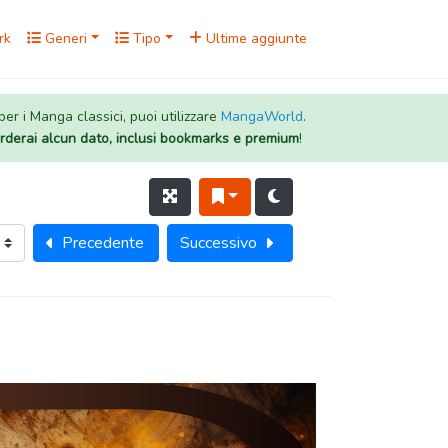
rk
Generi
Tipo
Ultime aggiunte
 per i Manga classici, puoi utilizzare
MangaWorld
.
rderai alcun dato, inclusi bookmarks e premium
!
Precedente
Successivo