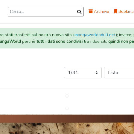
Archivio
Bookma
 stati trasferiti sul nostro nuovo sito (
mangaworldadult.net
); invece,
 MangaWorld
perchè
tutti i dati sono condivisi
tra i due siti,
quindi non pe