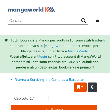
Tutti i Doujinshi e Manga per adulti (+18) sono stati trasferiti
sul nostro nuovo sito (
mangaworldadult.net
); invece, per i
Manga classici, puoi utilizzare
MangaWorld
.
Potrai effettuare il
login
con il tuo account di MangaWorld
perchè
tutti i dati sono condivisi
tra i due siti,
quindi non
perderai alcun dato, inclusi bookmarks e premium
!
Ritorna a
Surviving the Game as a Barbarian
Scarica