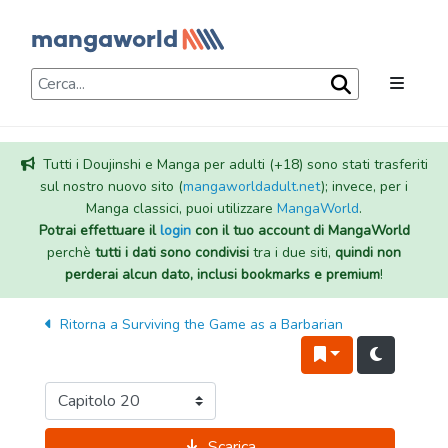
Tutti i Doujinshi e Manga per adulti (+18) sono stati trasferiti
sul nostro nuovo sito (
mangaworldadult.net
); invece, per i
Manga classici, puoi utilizzare
MangaWorld
.
Potrai effettuare il
login
con il tuo account di MangaWorld
perchè
tutti i dati sono condivisi
tra i due siti,
quindi non
perderai alcun dato, inclusi bookmarks e premium
!
Ritorna a
Surviving the Game as a Barbarian
Scarica