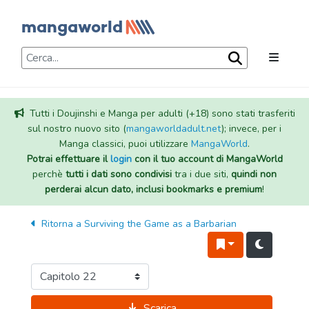
Tutti i Doujinshi e Manga per adulti (+18) sono stati trasferiti
sul nostro nuovo sito (
mangaworldadult.net
); invece, per i
Manga classici, puoi utilizzare
MangaWorld
.
Potrai effettuare il
login
con il tuo account di MangaWorld
perchè
tutti i dati sono condivisi
tra i due siti,
quindi non
perderai alcun dato, inclusi bookmarks e premium
!
Ritorna a
Surviving the Game as a Barbarian
Scarica