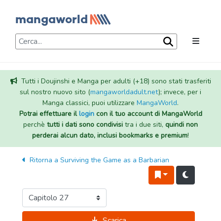
Tutti i Doujinshi e Manga per adulti (+18) sono stati trasferiti
sul nostro nuovo sito (
mangaworldadult.net
); invece, per i
Manga classici, puoi utilizzare
MangaWorld
.
Potrai effettuare il
login
con il tuo account di MangaWorld
perchè
tutti i dati sono condivisi
tra i due siti,
quindi non
perderai alcun dato, inclusi bookmarks e premium
!
Ritorna a
Surviving the Game as a Barbarian
Scarica