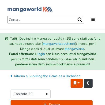
Tutti i Doujinshi e Manga per adulti (+18) sono stati trasferiti
sul nostro nuovo sito (
mangaworldadult.net
); invece, per i
Manga classici, puoi utilizzare
MangaWorld
.
Potrai effettuare il
login
con il tuo account di MangaWorld
perchè
tutti i dati sono condivisi
tra i due siti,
quindi non
perderai alcun dato, inclusi bookmarks e premium
!
Ritorna a
Surviving the Game as a Barbarian
Scarica