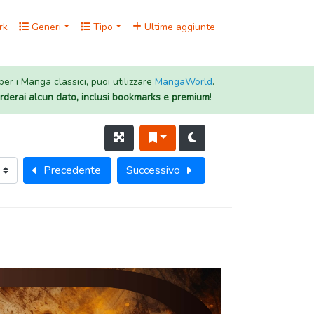
rk
Generi
Tipo
Ultime aggiunte
 per i Manga classici, puoi utilizzare
MangaWorld
.
rderai alcun dato, inclusi bookmarks e premium
!
Precedente
Successivo