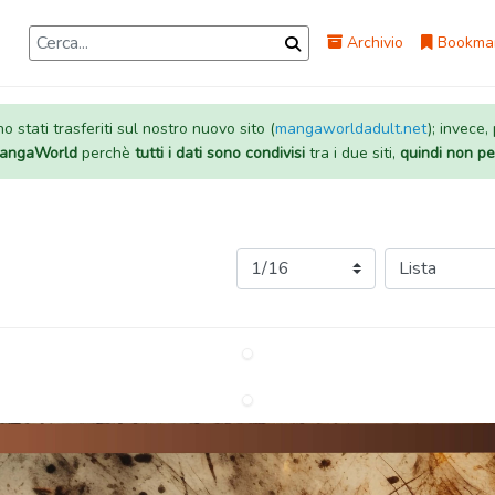
Archivio
Bookma
 stati trasferiti sul nostro nuovo sito (
mangaworldadult.net
); invece,
 MangaWorld
perchè
tutti i dati sono condivisi
tra i due siti,
quindi non pe