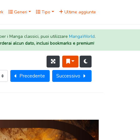
rk
Generi
Tipo
Ultime aggiunte
 per i Manga classici, puoi utilizzare
MangaWorld
.
rderai alcun dato, inclusi bookmarks e premium
!
Precedente
Successivo