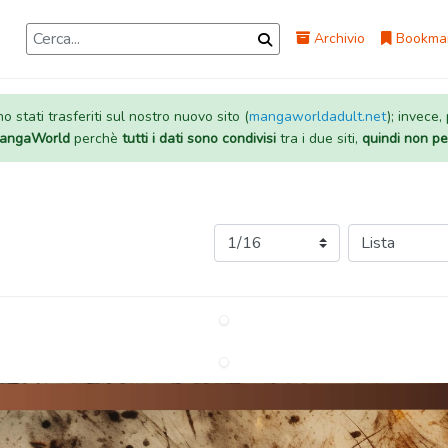
Archivio
Bookma
 stati trasferiti sul nostro nuovo sito (
mangaworldadult.net
); invece,
 MangaWorld
perchè
tutti i dati sono condivisi
tra i due siti,
quindi non pe