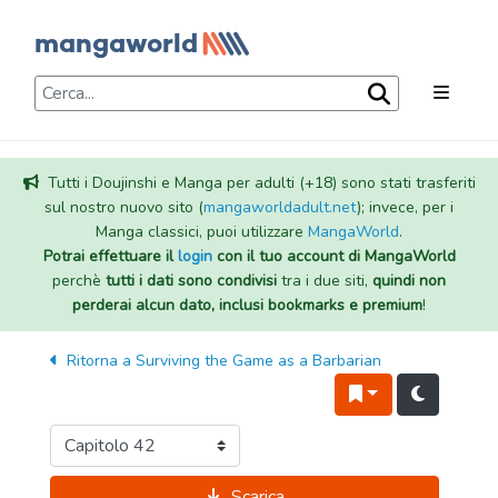
Tutti i Doujinshi e Manga per adulti (+18) sono stati trasferiti
sul nostro nuovo sito (
mangaworldadult.net
); invece, per i
Manga classici, puoi utilizzare
MangaWorld
.
Potrai effettuare il
login
con il tuo account di MangaWorld
perchè
tutti i dati sono condivisi
tra i due siti,
quindi non
perderai alcun dato, inclusi bookmarks e premium
!
Ritorna a
Surviving the Game as a Barbarian
Scarica