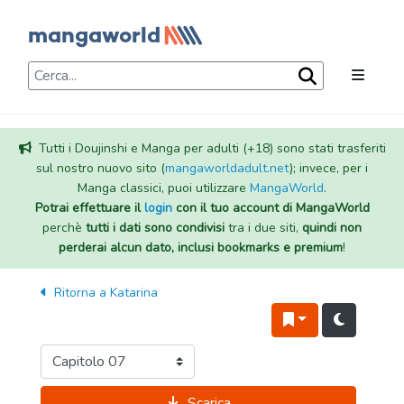
Tutti i Doujinshi e Manga per adulti (+18) sono stati trasferiti
sul nostro nuovo sito (
mangaworldadult.net
); invece, per i
Manga classici, puoi utilizzare
MangaWorld
.
Potrai effettuare il
login
con il tuo account di MangaWorld
perchè
tutti i dati sono condivisi
tra i due siti,
quindi non
perderai alcun dato, inclusi bookmarks e premium
!
Ritorna a
Katarina
Scarica