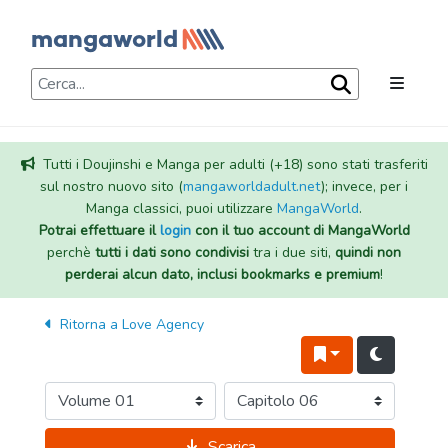
Tutti i Doujinshi e Manga per adulti (+18) sono stati trasferiti
sul nostro nuovo sito (
mangaworldadult.net
); invece, per i
Manga classici, puoi utilizzare
MangaWorld
.
Potrai effettuare il
login
con il tuo account di MangaWorld
perchè
tutti i dati sono condivisi
tra i due siti,
quindi non
perderai alcun dato, inclusi bookmarks e premium
!
Ritorna a
Love Agency
Scarica