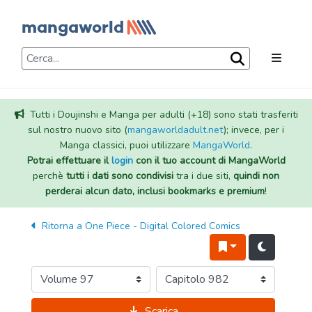
Tutti i Doujinshi e Manga per adulti (+18) sono stati trasferiti
sul nostro nuovo sito (
mangaworldadult.net
); invece, per i
Manga classici, puoi utilizzare
MangaWorld
.
Potrai effettuare il
login
con il tuo account di MangaWorld
perchè
tutti i dati sono condivisi
tra i due siti,
quindi non
perderai alcun dato, inclusi bookmarks e premium
!
Ritorna a
One Piece - Digital Colored Comics
Scarica