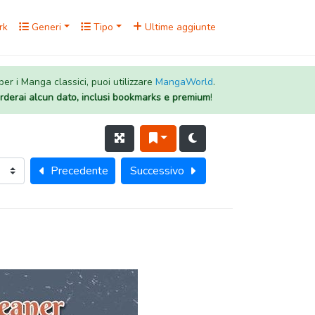
rk
Generi
Tipo
Ultime aggiunte
 per i Manga classici, puoi utilizzare
MangaWorld
.
rderai alcun dato, inclusi bookmarks e premium
!
Precedente
Successivo