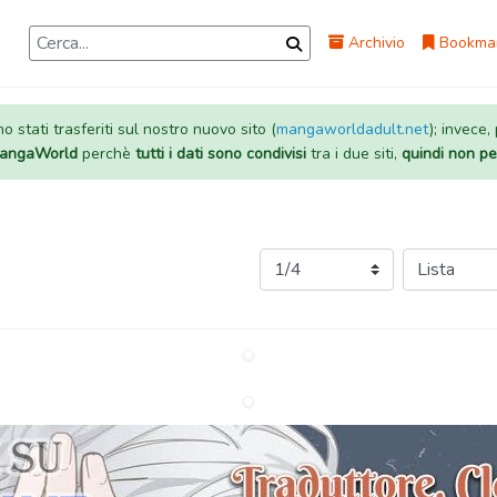
Archivio
Bookma
 stati trasferiti sul nostro nuovo sito (
mangaworldadult.net
); invece,
 MangaWorld
perchè
tutti i dati sono condivisi
tra i due siti,
quindi non pe