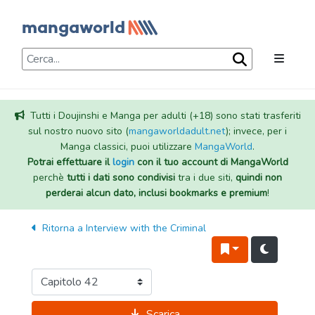
Tutti i Doujinshi e Manga per adulti (+18) sono stati trasferiti
sul nostro nuovo sito (
mangaworldadult.net
); invece, per i
Manga classici, puoi utilizzare
MangaWorld
.
Potrai effettuare il
login
con il tuo account di MangaWorld
perchè
tutti i dati sono condivisi
tra i due siti,
quindi non
perderai alcun dato, inclusi bookmarks e premium
!
Ritorna a
Interview with the Criminal
Scarica