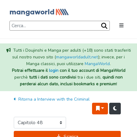
Tutti i Doujinshi e Manga per adulti (+18) sono stati trasferiti
sul nostro nuovo sito (
mangaworldadult.net
); invece, per i
Manga classici, puoi utilizzare
MangaWorld
.
Potrai effettuare il
login
con il tuo account di MangaWorld
perchè
tutti i dati sono condivisi
tra i due siti,
quindi non
perderai alcun dato, inclusi bookmarks e premium
!
Ritorna a
Interview with the Criminal
Scarica