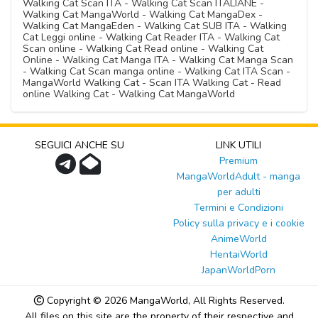
Walking Cat Scan ITA - Walking Cat Scan ITALIANE -
Walking Cat MangaWorld - Walking Cat MangaDex -
Walking Cat MangaEden - Walking Cat SUB ITA - Walking
Cat Leggi online - Walking Cat Reader ITA - Walking Cat
Scan online - Walking Cat Read online - Walking Cat
Online - Walking Cat Manga ITA - Walking Cat Manga Scan
- Walking Cat Scan manga online - Walking Cat ITA Scan -
MangaWorld Walking Cat - Scan ITA Walking Cat - Read
online Walking Cat - Walking Cat MangaWorld
SEGUICI ANCHE SU
LINK UTILI
Premium
MangaWorldAdult - manga
per adulti
Termini e Condizioni
Policy sulla privacy e i cookie
AnimeWorld
HentaiWorld
JapanWorldPorn
Copyright © 2026
MangaWorld
, All Rights Reserved.
All files on this site are the property of their respective and