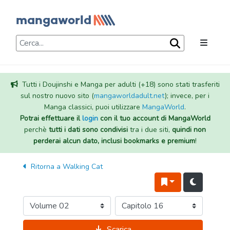
Tutti i Doujinshi e Manga per adulti (+18) sono stati trasferiti
sul nostro nuovo sito (
mangaworldadult.net
); invece, per i
Manga classici, puoi utilizzare
MangaWorld
.
Potrai effettuare il
login
con il tuo account di MangaWorld
perchè
tutti i dati sono condivisi
tra i due siti,
quindi non
perderai alcun dato, inclusi bookmarks e premium
!
Ritorna a
Walking Cat
Scarica