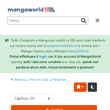
Tutti i Doujinshi e Manga per adulti (+18) sono stati trasferiti
sul nostro nuovo sito (
mangaworldadult.net
); invece, per i
Manga classici, puoi utilizzare
MangaWorld
.
Potrai effettuare il
login
con il tuo account di MangaWorld
perchè
tutti i dati sono condivisi
tra i due siti,
quindi non
perderai alcun dato, inclusi bookmarks e premium
!
Ritorna a
How to Use a Returner
Scarica