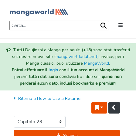
Tutti i Doujinshi e Manga per adulti (+18) sono stati trasferiti
sul nostro nuovo sito (
mangaworldadult.net
); invece, per i
Manga classici, puoi utilizzare
MangaWorld
.
Potrai effettuare il
login
con il tuo account di MangaWorld
perchè
tutti i dati sono condivisi
tra i due siti,
quindi non
perderai alcun dato, inclusi bookmarks e premium
!
Ritorna a
How to Use a Returner
Scarica