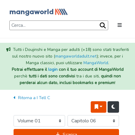
Tutti i Doujinshi e Manga per adulti (+18) sono stati trasferiti
sul nostro nuovo sito (
mangaworldadult.net
); invece, per i
Manga classici, puoi utilizzare
MangaWorld
.
Potrai effettuare il
login
con il tuo account di MangaWorld
perchè
tutti i dati sono condivisi
tra i due siti,
quindi non
perderai alcun dato, inclusi bookmarks e premium
!
Ritorna a
I Tell C
Scarica