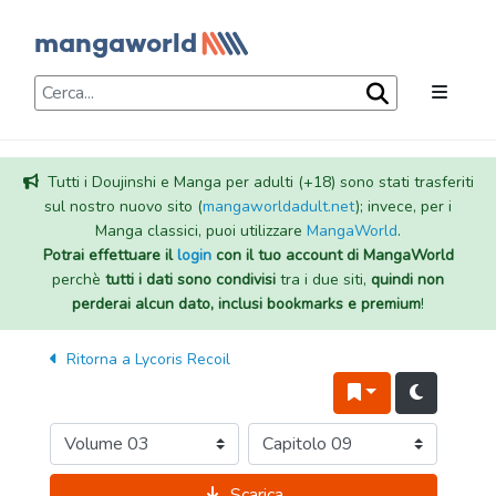
Tutti i Doujinshi e Manga per adulti (+18) sono stati trasferiti
sul nostro nuovo sito (
mangaworldadult.net
); invece, per i
Manga classici, puoi utilizzare
MangaWorld
.
Potrai effettuare il
login
con il tuo account di MangaWorld
perchè
tutti i dati sono condivisi
tra i due siti,
quindi non
perderai alcun dato, inclusi bookmarks e premium
!
Ritorna a
Lycoris Recoil
Scarica