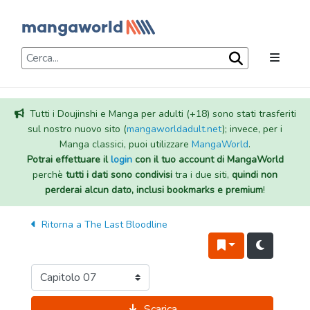
Tutti i Doujinshi e Manga per adulti (+18) sono stati trasferiti
sul nostro nuovo sito (
mangaworldadult.net
); invece, per i
Manga classici, puoi utilizzare
MangaWorld
.
Potrai effettuare il
login
con il tuo account di MangaWorld
perchè
tutti i dati sono condivisi
tra i due siti,
quindi non
perderai alcun dato, inclusi bookmarks e premium
!
Ritorna a
The Last Bloodline
Scarica