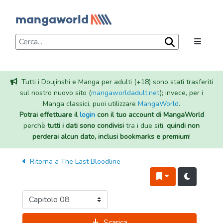
Tutti i Doujinshi e Manga per adulti (+18) sono stati trasferiti
sul nostro nuovo sito (
mangaworldadult.net
); invece, per i
Manga classici, puoi utilizzare
MangaWorld
.
Potrai effettuare il
login
con il tuo account di MangaWorld
perchè
tutti i dati sono condivisi
tra i due siti,
quindi non
perderai alcun dato, inclusi bookmarks e premium
!
Ritorna a
The Last Bloodline
Scarica