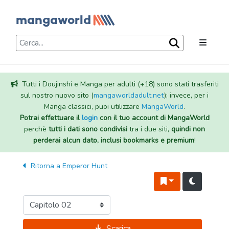
Tutti i Doujinshi e Manga per adulti (+18) sono stati trasferiti
sul nostro nuovo sito (
mangaworldadult.net
); invece, per i
Manga classici, puoi utilizzare
MangaWorld
.
Potrai effettuare il
login
con il tuo account di MangaWorld
perchè
tutti i dati sono condivisi
tra i due siti,
quindi non
perderai alcun dato, inclusi bookmarks e premium
!
Ritorna a
Emperor Hunt
Scarica