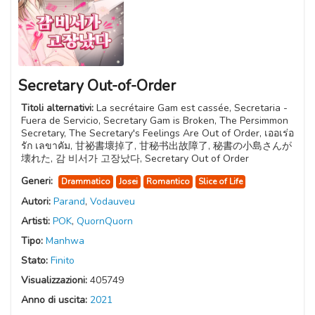
Secretary Out-of-Order
Titoli alternativi:
La secrétaire Gam est cassée, Secretaria -
Fuera de Servicio, Secretary Gam is Broken, The Persimmon
Secretary, The Secretary's Feelings Are Out of Order, เออเร่อ
รัก เลขาคัม, 甘祕書壞掉了, 甘秘书出故障了, 秘書の小島さんが
壊れた, 감 비서가 고장났다, Secretary Out of Order
Generi:
Drammatico
Josei
Romantico
Slice of Life
Autori:
Parand
,
Vodauveu
Artisti:
POK
,
QuornQuorn
Tipo:
Manhwa
Stato:
Finito
Visualizzazioni:
405749
Anno di uscita:
2021