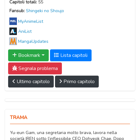
Capitoli totali:
55
Fansub:
Shingeki no Shoujo
MyAnimeList
AniList
MangaUpdates
Bookmark
Lista capitoli
Segnala problema
Ultimo capitolo
Primo capitolo
TRAMA
Yu-eun Gam, una segretaria molto brava, lavora nella
società IREN sotto l’inflessibile CEO Dohyeok Chae. Dopo