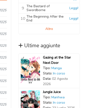
The Bastard of
9
Leggi!
Swordborne
2025
The Beginning After the
10
Leggi!
End
2025
Altro
2025
Ultime aggiunte
2025
2025
Gazing at the Star
Next Door
Tipo:
Manga
2025
Stato:
In corso
Data:
02 Agosto
2025
2026
Jungle Juice
2025
Tipo:
Manhwa
Stato:
In corso
2025
Data:
23 Luglio 2026