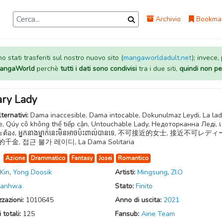
Archivio
Bookma
 stati trasferiti sul nostro nuovo sito (
mangaworldadult.net
); invece,
 MangaWorld
perchè
tutti i dati sono condivisi
tra i due siti,
quindi non pe
ary Lady
lternativi:
Dama inaccesible, Dama intocable, Dokunulmaz Leydi, La la
re, Qúy cô không thể tiếp cận, Untouchable Lady, Недоторканна Леді, เลดี
ะต้อง, អ្នកនាងម្នាក់នេះមិនអាចប៉ះពាល់បានទេ, 不可接近的女士, 接近不可レディ
金, 접근 불가 레이디, La Dama Solitaria
:
Azione
Drammatico
Fantasy
Josei
Romantico
Kin
,
Yong Doosik
Artisti:
Mingsung
,
ZI.O
anhwa
Stato:
Finito
zzazioni:
1010645
Anno di uscita:
2021
 totali:
125
Fansub:
Aine Team