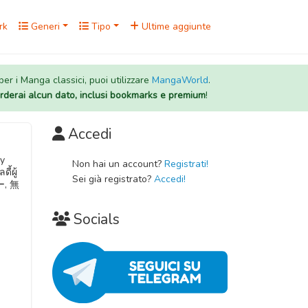
rk
Generi
Tipo
Ultime aggiunte
 per i Manga classici, puoi utilizzare
MangaWorld
.
rderai alcun dato, inclusi bookmarks e premium
!
Accedi
dy
Non hai un account?
Registrati!
้ผู้
Sei già registrato?
Accedi!
ー, 無
Socials