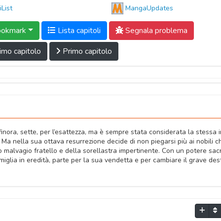
iList
MangaUpdates
okmark
Lista capitoli
Segnala problema
imo capitolo
Primo capitolo
inora, sette, per l’esattezza, ma è sempre stata considerata la stessa i
Ma nella sua ottava resurrezione decide di non piegarsi più ai nobili c
o malvagio fratello e della sorellastra impertinente. Con un potere sac
miglia in eredità, parte per la sua vendetta e per cambiare il grave des