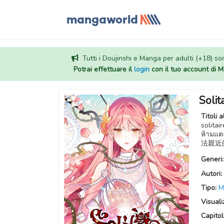
Tutti i Doujinshi e Manga per adulti (+18) sono
Potrai effettuare il
login
con il tuo account di
Solit
Titoli a
solitai
ห้ามแต
法親近的千
Generi
Autori:
Tipo:
M
Visuali
Capitoli