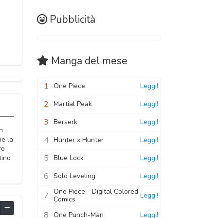
Pubblicità
Manga
del mese
1
One Piece
Leggi!
2
Martial Peak
Leggi!
3
Berserk
Leggi!
n
4
he la
Hunter x Hunter
Leggi!
ro
5
Blue Lock
Leggi!
tino
6
Solo Leveling
Leggi!
One Piece - Digital Colored
7
Leggi!
Comics
8
One Punch-Man
Leggi!