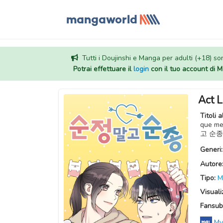
Tutti i Doujinshi e Manga per adulti (+18) sono
Potrai effettuare il
login
con il tuo account di
Act L
Titoli a
que m
고 순종,
Generi
Autore
Tipo:
M
Visuali
Fansub
My