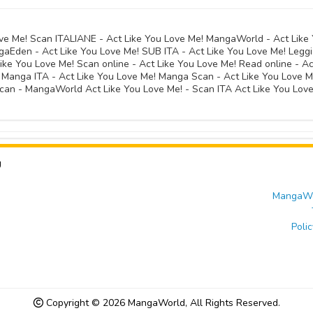
ove Me! Scan ITALIANE - Act Like You Love Me! MangaWorld - Act Like
aEden - Act Like You Love Me! SUB ITA - Act Like You Love Me! Leggi
Like You Love Me! Scan online - Act Like You Love Me! Read online - Ac
! Manga ITA - Act Like You Love Me! Manga Scan - Act Like You Love M
Scan - MangaWorld Act Like You Love Me! - Scan ITA Act Like You Lov
U
MangaWor
Polic
Copyright © 2026
MangaWorld
, All Rights Reserved.