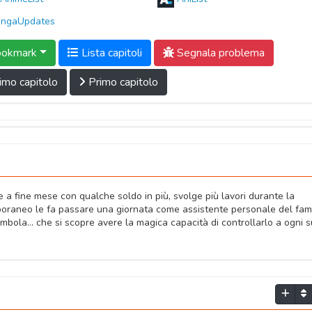
ngaUpdates
okmark
Lista capitoli
Segnala problema
imo capitolo
Primo capitolo
re a fine mese con qualche soldo in più, svolge più lavori durante la
poraneo le fa passare una giornata come assistente personale del fa
bola… che si scopre avere la magica capacità di controllarlo a ogni 