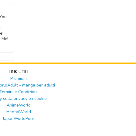
 You
t
e!
e Me!
LINK UTILI
Premium
ldAdult - manga per adulti
Termini e Condizioni
y sulla privacy e i cookie
AnimeWorld
HentaiWorld
JapanWorldPorn