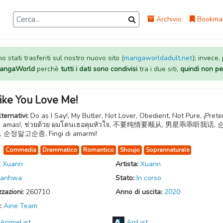
Archivio
Bookma
 stati trasferiti sul nostro nuovo sito (
mangaworldadult.net
); invece,
 MangaWorld
perchè
tutti i dati sono condivisi
tra i due siti,
quindi non pe
ike You Love Me!
lternativi:
Do as I Say!, My Butler, Not Lover, Obedient, Not Pure, ¡Pret
e amas!, ช่วยด้วย ผมโดนเธอคุมหัวใจ, 不要纯情要顺从, 男星乖乖听我话,
 순정말고순종, Fingi di amarmi!
:
Commedia
Drammatico
Romantico
Shoujo
Soprannaturale
:
Xuann
Artista:
Xuann
anhwa
Stato:
In corso
zzazioni:
260710
Anno di uscita:
2020
:
Aine Team
AnimeList
AniList