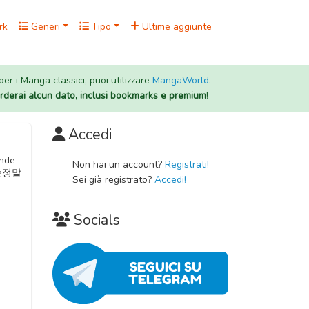
rk
Generi
Tipo
Ultime aggiunte
 per i Manga classici, puoi utilizzare
MangaWorld
.
rderai alcun dato, inclusi bookmarks e premium
!
Accedi
ende
Non hai un account?
Registrati!
 순정말
Sei già registrato?
Accedi!
Socials