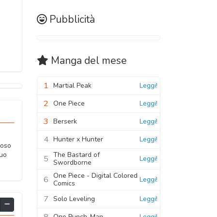
Pubblicità
Manga
del mese
1
Martial Peak
Leggi!
2
One Piece
Leggi!
3
Berserk
Leggi!
4
Hunter x Hunter
Leggi!
moso
The Bastard of
suo
5
Leggi!
Swordborne
One Piece - Digital Colored
6
Leggi!
Comics
7
Solo Leveling
Leggi!
8
One Punch-Man
Leggi!