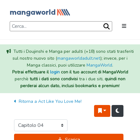
Tutti i Doujinshi e Manga per adulti (+18) sono stati trasferiti
sul nostro nuovo sito (
mangaworldadult.net
); invece, per i
Manga classici, puoi utilizzare
MangaWorld
.
Potrai effettuare il
login
con il tuo account di MangaWorld
perchè
tutti i dati sono condivisi
tra i due siti,
quindi non
perderai alcun dato, inclusi bookmarks e premium
!
Ritorna a
Act Like You Love Me!
Scarica