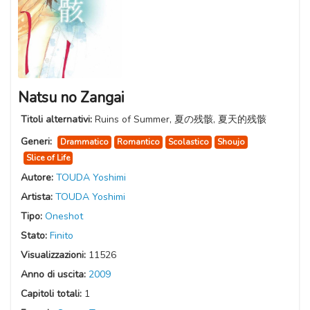
Natsu no Zangai
Titoli alternativi:
Ruins of Summer, 夏の残骸, 夏天的残骸
Generi:
Drammatico
Romantico
Scolastico
Shoujo
Slice of Life
Autore:
TOUDA Yoshimi
Artista:
TOUDA Yoshimi
Tipo:
Oneshot
Stato:
Finito
Visualizzazioni:
11526
Anno di uscita:
2009
Capitoli totali:
1