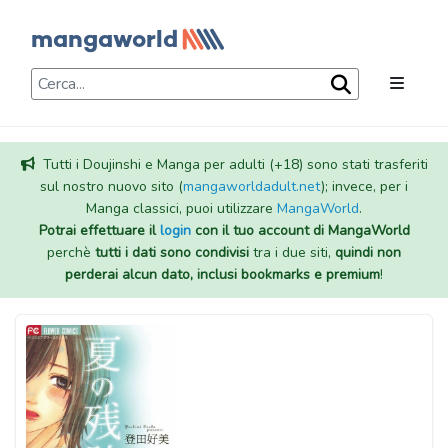
Tutti i Doujinshi e Manga per adulti (+18) sono stati trasferiti
sul nostro nuovo sito (
mangaworldadult.net
); invece, per i
Manga classici, puoi utilizzare
MangaWorld
.
Potrai effettuare il
login
con il tuo account di MangaWorld
perchè
tutti i dati sono condivisi
tra i due siti,
quindi non
perderai alcun dato, inclusi bookmarks e premium
!