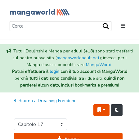
Tutti i Doujinshi e Manga per adulti (+18) sono stati trasferiti
sul nostro nuovo sito (
mangaworldadult.net
); invece, per i
Manga classici, puoi utilizzare
MangaWorld
.
Potrai effettuare il
login
con il tuo account di MangaWorld
perchè
tutti i dati sono condivisi
tra i due siti,
quindi non
perderai alcun dato, inclusi bookmarks e premium
!
Ritorna a
Dreaming Freedom
Scarica