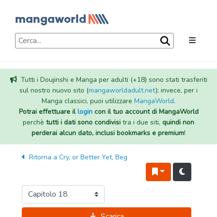
Tutti i Doujinshi e Manga per adulti (+18) sono stati trasferiti
sul nostro nuovo sito (
mangaworldadult.net
); invece, per i
Manga classici, puoi utilizzare
MangaWorld
.
Potrai effettuare il
login
con il tuo account di MangaWorld
perchè
tutti i dati sono condivisi
tra i due siti,
quindi non
perderai alcun dato, inclusi bookmarks e premium
!
Ritorna a
Cry, or Better Yet, Beg
Scarica