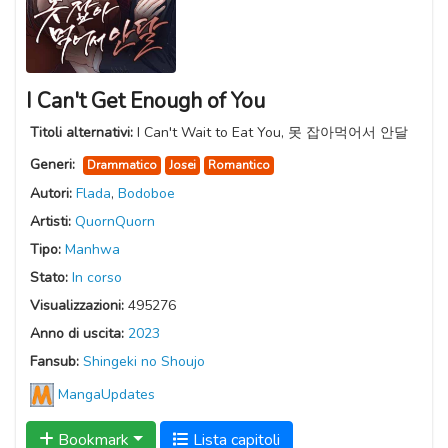
I Can't Get Enough of You
Titoli alternativi:
I Can't Wait to Eat You, 못 잡아먹어서 안달
Generi:
Drammatico
Josei
Romantico
Autori:
Flada
,
Bodoboe
Artisti:
QuornQuorn
Tipo:
Manhwa
Stato:
In corso
Visualizzazioni:
495276
Anno di uscita:
2023
Fansub:
Shingeki no Shoujo
MangaUpdates
Bookmark
Lista capitoli