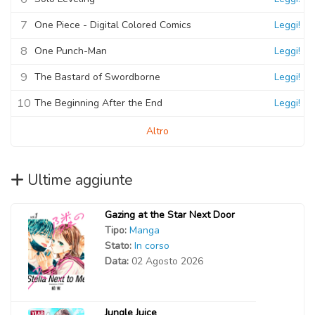
Capitolo 13
7
One Piece - Digital Colored Comics
Leggi!
30 Settembre 2020
8
One Punch-Man
Leggi!
Capitolo 12
9
The Bastard of Swordborne
Leggi!
30 Settembre 2020
10
The Beginning After the End
Leggi!
Altro
Ultime aggiunte
Gazing at the Star Next Door
Tipo:
Manga
Stato:
In corso
Data:
02 Agosto 2026
Jungle Juice