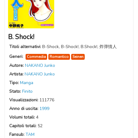
B. Shock!
Titoli alternativi:
B-Shock, B-Shock!, B.Shock!, 炸弹情人
Generi:
Commedia
Romantico
Seinen
Autore:
NAKANO Junko
Artista:
NAKANO Junko
Tipo:
Manga
Stato:
Finito
Visualizzazioni:
111776
Anno di uscita:
1999
Volumi totali:
4
Capitoli totali:
52
Fansub:
TAM