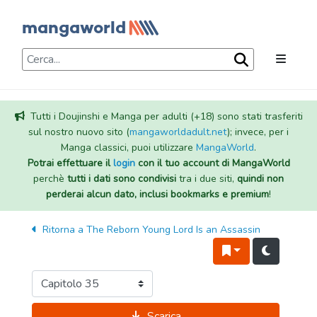
Tutti i Doujinshi e Manga per adulti (+18) sono stati trasferiti
sul nostro nuovo sito (
mangaworldadult.net
); invece, per i
Manga classici, puoi utilizzare
MangaWorld
.
Potrai effettuare il
login
con il tuo account di MangaWorld
perchè
tutti i dati sono condivisi
tra i due siti,
quindi non
perderai alcun dato, inclusi bookmarks e premium
!
Ritorna a
The Reborn Young Lord Is an Assassin
Scarica