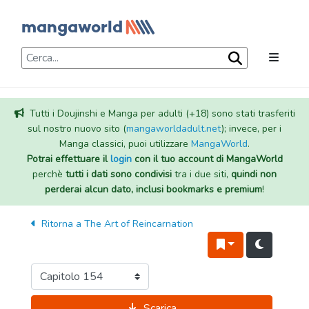
Tutti i Doujinshi e Manga per adulti (+18) sono stati trasferiti
sul nostro nuovo sito (
mangaworldadult.net
); invece, per i
Manga classici, puoi utilizzare
MangaWorld
.
Potrai effettuare il
login
con il tuo account di MangaWorld
perchè
tutti i dati sono condivisi
tra i due siti,
quindi non
perderai alcun dato, inclusi bookmarks e premium
!
Ritorna a
The Art of Reincarnation
Scarica