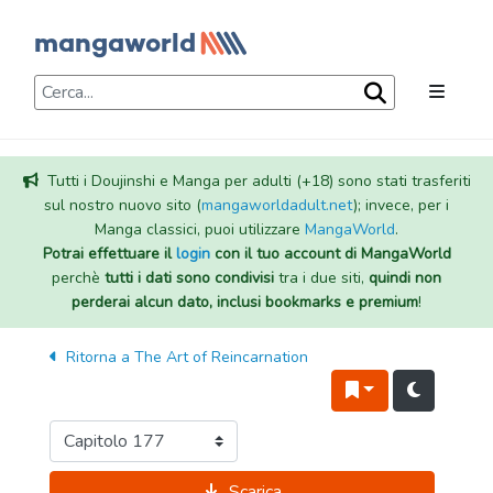
Tutti i Doujinshi e Manga per adulti (+18) sono stati trasferiti
sul nostro nuovo sito (
mangaworldadult.net
); invece, per i
Manga classici, puoi utilizzare
MangaWorld
.
Potrai effettuare il
login
con il tuo account di MangaWorld
perchè
tutti i dati sono condivisi
tra i due siti,
quindi non
perderai alcun dato, inclusi bookmarks e premium
!
Ritorna a
The Art of Reincarnation
Scarica