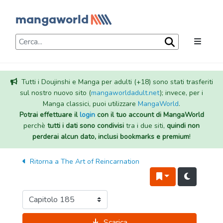
Tutti i Doujinshi e Manga per adulti (+18) sono stati trasferiti
sul nostro nuovo sito (
mangaworldadult.net
); invece, per i
Manga classici, puoi utilizzare
MangaWorld
.
Potrai effettuare il
login
con il tuo account di MangaWorld
perchè
tutti i dati sono condivisi
tra i due siti,
quindi non
perderai alcun dato, inclusi bookmarks e premium
!
Ritorna a
The Art of Reincarnation
Scarica