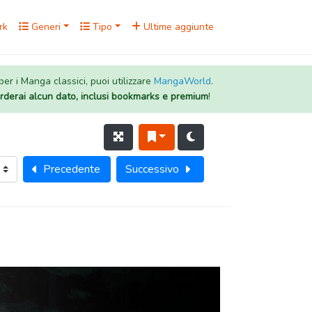
rk
Generi
Tipo
Ultime aggiunte
 per i Manga classici, puoi utilizzare
MangaWorld
.
rderai alcun dato, inclusi bookmarks e premium
!
Precedente
Successivo