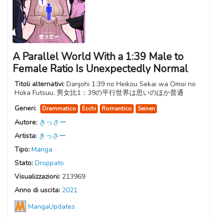
A Parallel World With a 1:39 Male to
Female Ratio Is Unexpectedly Normal
Titoli alternativi:
Danjohi 1:39 no Heikou Sekai wa Omoi no
Hoka Futsuu, 男女比1：39の平行世界は思いのほか普通
Generi:
Drammatico
Ecchi
Romantico
Seinen
Autore:
きっさー
Artista:
きっさー
Tipo:
Manga
Stato:
Droppato
Visualizzazioni:
213969
Anno di uscita:
2021
MangaUpdates