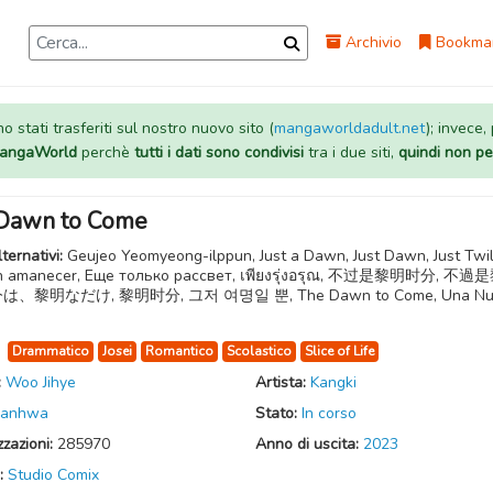
Archivio
Bookma
 stati trasferiti sul nostro nuovo sito (
mangaworldadult.net
); invece,
 MangaWorld
perchè
tutti i dati sono condivisi
tra i due siti,
quindi non pe
Dawn to Come
lternativi:
Geujeo Yeomyeong-ilppun, Just a Dawn, Just Dawn, Just Twil
un amanecer, Еще только рассвет, เพียงรุ่งอรุณ, 不过是黎明时分, 不
は、黎明なだけ, 黎明时分, 그저 여명일 뿐, The Dawn to Come, Una Nu
:
Drammatico
Josei
Romantico
Scolastico
Slice of Life
:
Woo Jihye
Artista:
Kangki
anhwa
Stato:
In corso
zzazioni:
285970
Anno di uscita:
2023
:
Studio Comix