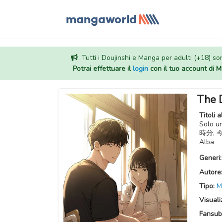
Tutti i Doujinshi e Manga per adulti (+18) sono
Potrai effettuare il
login
con il tuo account di
The 
Titoli a
Solo 
時分, 今
Alba
Generi
Autore
Tipo:
M
Visuali
Fansub