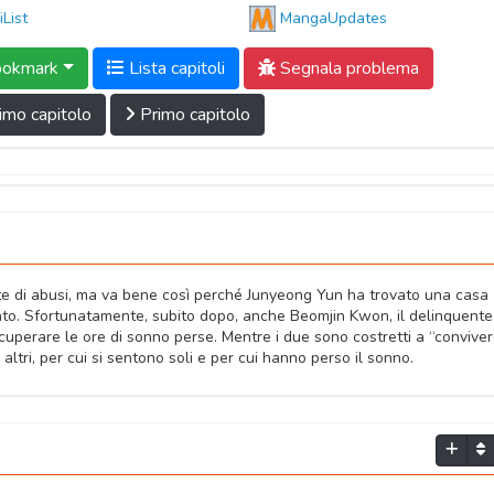
iList
MangaUpdates
okmark
Lista capitoli
Segnala problema
imo capitolo
Primo capitolo
onte di abusi, ma va bene così perché Junyeong Yun ha trovato una casa
to. Sfortunatamente, subito dopo, anche Beomjin Kwon, il delinquente
recuperare le ore di sonno perse. Mentre i due sono costretti a “conviver
 altri, per cui si sentono soli e per cui hanno perso il sonno.