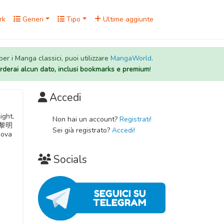
rk
Generi
Tipo
Ultime aggiunte
 per i Manga classici, puoi utilizzare
MangaWorld
.
rderai alcun dato, inclusi bookmarks e premium
!
Accedi
ight,
Non hai un account?
Registrati!
過是黎明
Sei già registrato?
Accedi!
ova
Socials