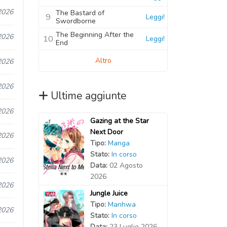
2026
The Bastard of
9
Leggi!
Swordborne
The Beginning After the
2026
10
Leggi!
End
Altro
2026
2026
Ultime aggiunte
2026
Gazing at the Star
Next Door
2026
Tipo:
Manga
Stato:
In corso
2026
Data:
02 Agosto
2026
2026
Jungle Juice
Tipo:
Manhwa
2026
Stato:
In corso
Data:
23 Luglio 2026