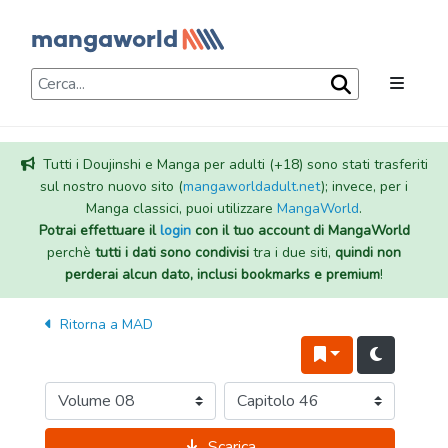
Tutti i Doujinshi e Manga per adulti (+18) sono stati trasferiti
sul nostro nuovo sito (
mangaworldadult.net
); invece, per i
Manga classici, puoi utilizzare
MangaWorld
.
Potrai effettuare il
login
con il tuo account di MangaWorld
perchè
tutti i dati sono condivisi
tra i due siti,
quindi non
perderai alcun dato, inclusi bookmarks e premium
!
Ritorna a
MAD
Scarica