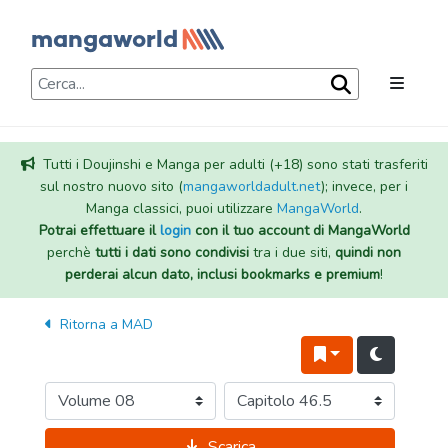
Tutti i Doujinshi e Manga per adulti (+18) sono stati trasferiti
sul nostro nuovo sito (
mangaworldadult.net
); invece, per i
Manga classici, puoi utilizzare
MangaWorld
.
Potrai effettuare il
login
con il tuo account di MangaWorld
perchè
tutti i dati sono condivisi
tra i due siti,
quindi non
perderai alcun dato, inclusi bookmarks e premium
!
Ritorna a
MAD
Scarica