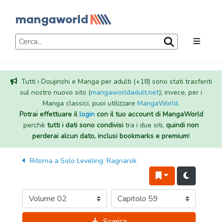
Tutti i Doujinshi e Manga per adulti (+18) sono stati trasferiti
sul nostro nuovo sito (
mangaworldadult.net
); invece, per i
Manga classici, puoi utilizzare
MangaWorld
.
Potrai effettuare il
login
con il tuo account di MangaWorld
perchè
tutti i dati sono condivisi
tra i due siti,
quindi non
perderai alcun dato, inclusi bookmarks e premium
!
Ritorna a
Solo Leveling: Ragnarok
Scarica