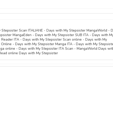
14 Maggio 
26 Febbraio 
26 Agosto 
30 Aprile 
15 Gennaio 
20 Novembre 
26 Agosto 
09 Aprile 
01 Gennaio 
06 Novembre 
y Stepsister Scan ITALIANE - Days with My Stepsister MangaWorld - 
epsister MangaEden - Days with My Stepsister SUB ITA - Days with M
11 Giugno 
27 Marzo 
18 Dicembre 
r Reader ITA - Days with My Stepsister Scan online - Days with My
23 Ottobre 
r Online - Days with My Stepsister Manga ITA - Days with My Stepsist
ga online - Days with My Stepsister ITA Scan - MangaWorld Days wi
13 Marzo 
04 Dicembre 
 Read online Days with My Stepsister
09 Ottobre 
25 Settembre 
11 Settembre 