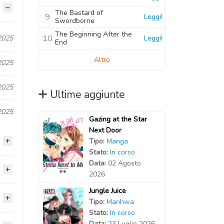
The Bastard of
9
Leggi!
Swordborne
The Beginning After the
10
Leggi!
2025
End
Altro
2025
2025
Ultime aggiunte
2025
Gazing at the Star
Next Door
Tipo:
Manga
Stato:
In corso
Data:
02 Agosto
2025
2026
Jungle Juice
2025
2025
Tipo:
Manhwa
Stato:
In corso
2025
Data:
23 Luglio 2026