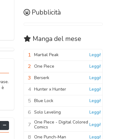
Pubblicità
Manga
del mese
1
Martial Peak
Leggi!
2
One Piece
Leggi!
3
Berserk
Leggi!
yase.
n è
4
Hunter x Hunter
Leggi!
5
Blue Lock
Leggi!
6
Solo Leveling
Leggi!
One Piece - Digital Colored
7
Leggi!
Comics
8
One Punch-Man
Leggi!