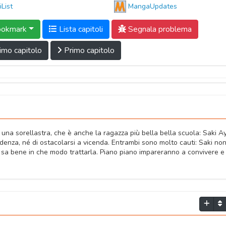
iList
MangaUpdates
okmark
Lista capitoli
Segnala problema
imo capitolo
Primo capitolo
 una sorellastra, che è anche la ragazza più bella bella scuola: Saki A
idenza, né di ostacolarsi a vicenda. Entrambi sono molto cauti: Saki no
n sa bene in che modo trattarla. Piano piano impareranno a convivere e