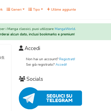
rk
Generi
Tipo
Ultime aggiunte
 per i Manga classici, puoi utilizzare
MangaWorld
.
rderai alcun dato, inclusi bookmarks e premium
!
Accedi
義妹生
Non hai un account?
Registrati!
Sei già registrato?
Accedi!
Socials