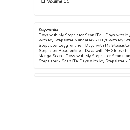
Capitolo 16
Volume 01
Capitolo 11
Capitolo 20
Capitolo 15
Capitolo 10
Capitolo 06
Capitolo 19
Capitolo 14
Keywords:
Capitolo 09
Capitolo 05
Days with My Stepsister Scan ITA - Days with M
with My Stepsister MangaDex - Days with My St
Capitolo 18
Capitolo 13
Capitolo 08
Stepsister Leggi online - Days with My Stepsiste
Capitolo 04
Stepsister Read online - Days with My Stepsiste
Manga Scan - Days with My Stepsister Scan man
Capitolo 12
Capitolo 07
Stepsister - Scan ITA Days with My Stepsister -
Capitolo 03
Capitolo 02
Capitolo 01