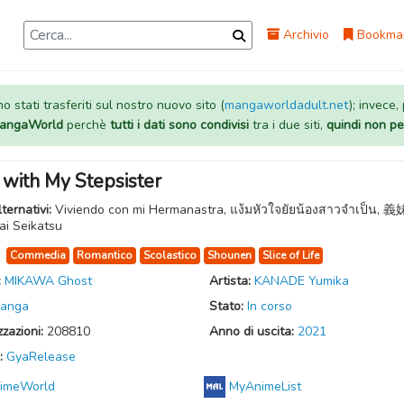
Archivio
Bookma
 stati trasferiti sul nostro nuovo sito (
mangaworldadult.net
); invece,
 MangaWorld
perchè
tutti i dati sono condivisi
tra i due siti,
quindi non pe
with My Stepsister
lternativi:
Viviendo con mi Hermanastra, แง้มหัวใจยัยน้องสาวจำเป็น, 
ai Seikatsu
:
Commedia
Romantico
Scolastico
Shounen
Slice of Life
:
MIKAWA Ghost
Artista:
KANADE Yumika
anga
Stato:
In corso
zzazioni:
208810
Anno di uscita:
2021
:
GyaRelease
imeWorld
MyAnimeList