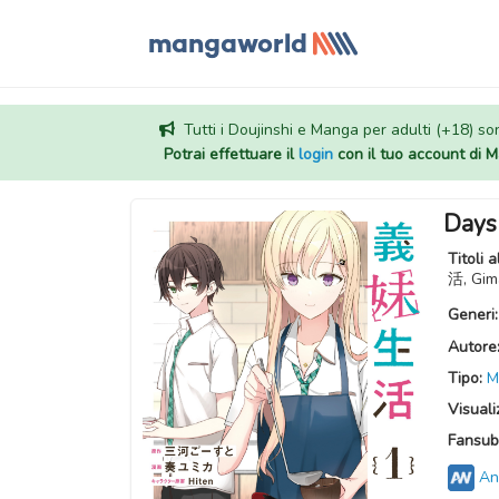
Tutti i Doujinshi e Manga per adulti (+18) sono
Potrai effettuare il
login
con il tuo account di
Days 
Titoli a
活, Gim
Generi
Autore
Tipo:
M
Visuali
Fansub
An