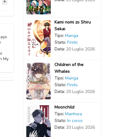
2025
2025
2025
2025
2025
2024
Kami nomi zo Shiru
2025
Sekai
2025
2025
2024
Tipo:
Manga
Days
Stato:
Finito
y
2025
2025
2024
Data:
20 Luglio 2026
2024
er
th My
2025
2024
Children of the
2024
Whales
Tipo:
Manga
2024
Stato:
Finito
Data:
20 Luglio 2026
2024
Moonchild
Tipo:
Manhwa
Stato:
In corso
Data:
20 Luglio 2026